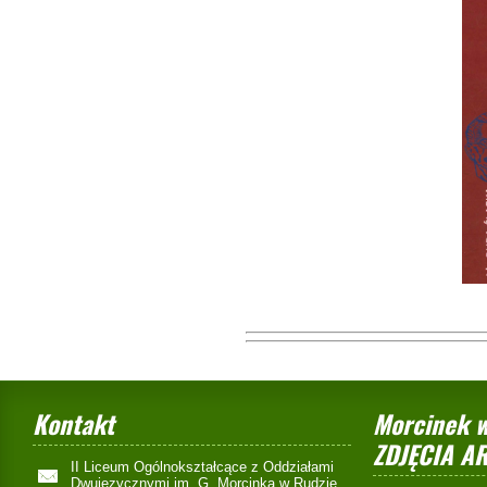
Kontakt
Morcinek w
ZDJĘCIA A
II Liceum Ogólnokształcące z Oddziałami
Dwujęzycznymi im. G. Morcinka w Rudzie